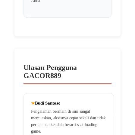
Anda.
Ulasan Pengguna
GACOR889
❄
Budi Santoso
Pengalaman bermain di sini sangat
memuaskan, aksesnya cepat sekali dan tidak
pernah ada kendala berarti saat loading
game.