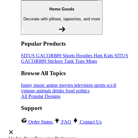
Home Goods
Decorate with pillows, tapestries, and more
Popular Products
SITUS GACOR889
Shorts
Hoodies
Hats
Kids SITUS
GACOR889
Stickers
Tank Tops
Mugs
Browse All Topics
❄
funny
music
anime
movies
television
sports
sci-fi
vintage
animals
drinks
food
politics
All Popular Designs
❅
Support
Order Status
FAQ
Contact Us