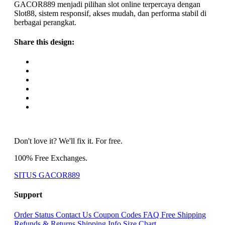
GACOR889 menjadi pilihan slot online terpercaya dengan
Slot88, sistem responsif, akses mudah, dan performa stabil di
berbagai perangkat.
Share this design:
❆
Don't love it? We'll fix it. For free.
100% Free Exchanges.
SITUS GACOR889
Support
❅
Order Status
Contact Us
Coupon Codes
FAQ
Free Shipping
Refunds & Returns
Shipping Info
Size Chart