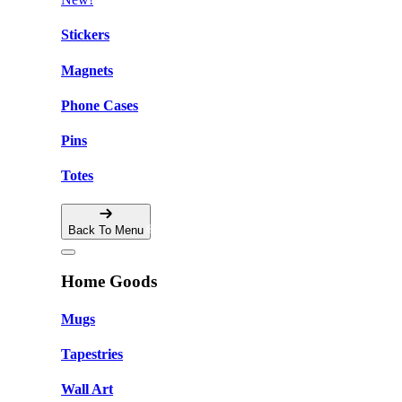
Stickers
Magnets
Phone Cases
Pins
Totes
❅
Back To Menu
Home Goods
Mugs
Tapestries
Wall Art