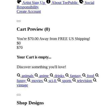
❆
Artist Sign Up
About TeePublic
Social
Responsibility
Create Account
Cart Preview (0)
❄
You're
$70.00
Away from
FREE US Shipping!
$0
$70
❅
Your Cart is empty...
Discover something you'll love!
animals
anime
drinks
fantasy
food
funny
movies
sci-fi
sports
television
❆
vintage
Shop Designs